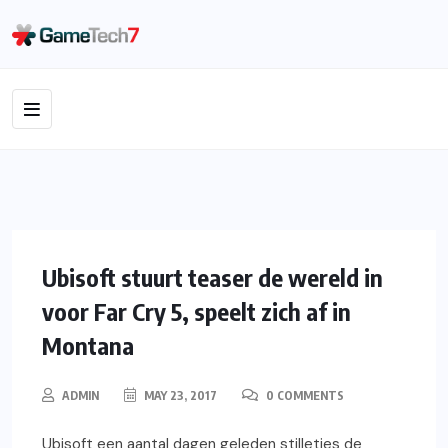
XBOX ONE
GAMING
NIEUWS
VIDEOS
PS4
PC
Ubisoft stuurt teaser de wereld in
voor Far Cry 5, speelt zich af in
Montana
ADMIN
MAY 23, 2017
0 COMMENTS
Ubisoft een aantal dagen geleden stilletjes de