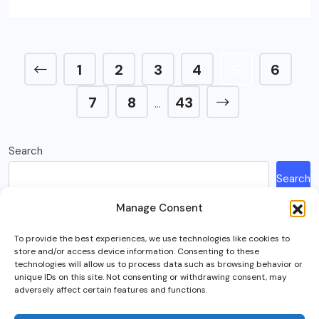
1
2
3
4
5
6
7
8
43
…
Search
Search
Manage Consent
Recent Posts
To provide the best experiences, we use technologies like cookies to
store and/or access device information. Consenting to these
How Much Is A Sega Dreamcast Worth In 2023?
technologies will allow us to process data such as browsing behavior or
unique IDs on this site. Not consenting or withdrawing consent, may
Here’s What Happened To Team Fortress 2, Explained
adversely affect certain features and functions.
Can You Play Crab Game on Xbox, PlayStation Or Mobile?