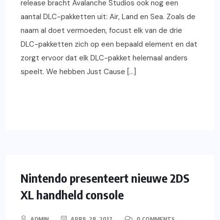
release bracht Avalanche Studios ook nog een
aantal DLC-pakketten uit: Air, Land en Sea. Zoals de
naam al doet vermoeden, focust elk van de drie
DLC-pakketten zich op een bepaald element en dat
zorgt ervoor dat elk DLC-pakket helemaal anders
speelt. We hebben Just Cause […]
READ MORE
2DS/3DS
GAMING
NIEUWS
Nintendo presenteert nieuwe 2DS
XL handheld console
ADMIN
APRIL 28, 2017
0 COMMENTS