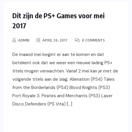
PLAYSTATION
GAMING
PS VITA
NIEUWS
VIDEOS
PS4
PS3
Dit zijn de PS+ Games voor mei
2017
ADMIN
APRIL 26, 2017
0 COMMENTS
De maand mei begint er aan te komen en dat
betekent ook dat we weer een nieuwe lading PS+
titels mogen verwachten. Vanaf 2 mei kan je met de
volgende titels aan de slag: Alienation (PS4) Tales
from the Borderlands (PS4) Blood Knights (PS3)
Port Royale 3: Pirates and Merchants (PS3) Laser
Disco Defenders (PS Vita) […]
READ MORE