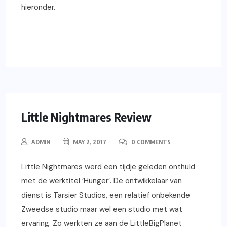
hieronder.
READ MORE
XBOX ONE
REVIEWS
GAMING
PS4
PC
Little Nightmares Review
ADMIN
MAY 2, 2017
0 COMMENTS
Little Nightmares werd een tijdje geleden onthuld
met de werktitel ‘Hunger’. De ontwikkelaar van
dienst is Tarsier Studios, een relatief onbekende
Zweedse studio maar wel een studio met wat
ervaring. Zo werkten ze aan de LittleBigPlanet