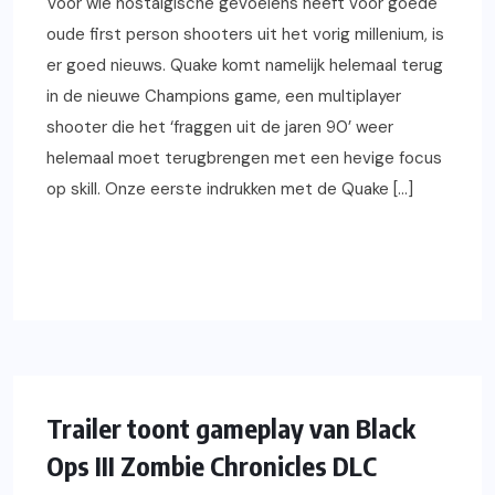
Voor wie nostalgische gevoelens heeft voor goede
oude first person shooters uit het vorig millenium, is
er goed nieuws. Quake komt namelijk helemaal terug
in de nieuwe Champions game, een multiplayer
shooter die het ‘fraggen uit de jaren 90’ weer
helemaal moet terugbrengen met een hevige focus
op skill. Onze eerste indrukken met de Quake […]
READ MORE
XBOX ONE
GAMING
NIEUWS
VIDEOS
PS4
PC
Trailer toont gameplay van Black
Ops III Zombie Chronicles DLC