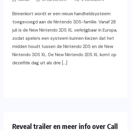
Binnenkort wordt er een nieuw handheldsysteem
toegevoegd aan de Nintendo 3DS-familie. Vanaf 28
juli is de New Nintendo 2DS XL verkrijgbaar in Europa,
zodat spelers een systeem kunnen kiezen dat het
midden houdt tussen de Nintendo 2DS en de New
Nintendo 3DS XL. De New Nintendo 2DS XL komt op
dezelfde dag uit als drie […]
READ MORE
XBOX ONE
GAMING
NIEUWS
VIDEOS
PS4
PC
Reveal trailer en meer info over Call