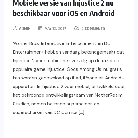
ANDROID
GAMING
IOS
Mobiele versie van Injustice 2 nu
beschikbaar voor iOS en Android
ADMIN
MAY 12, 2017
0 COMMENTS
Warner Bros. Interactive Entertainment en DC
Entertainment hebben vandaag bekendgemaakt dat
Injustice 2 voor mobiel, het vervolg op de razende
populaire game Injustice: Gods Among Us, nu gratis
kan worden gedownload op iPad, iPhone en Android-
apparaten. In Injustice 2 voor mobiel, ontwikkeld door
het bekroonde ontwikkelingsteam van NetherRealm
Studios, nemen bekende superhelden en
superschurken van DC Comics […]
READ MORE