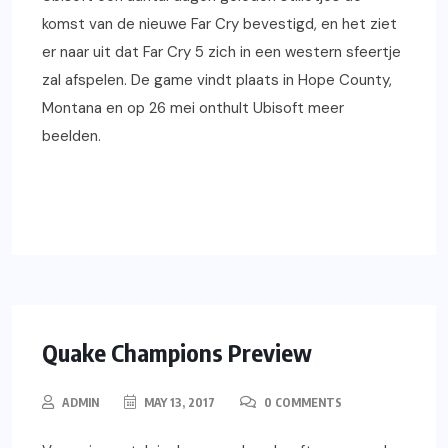
komst van de nieuwe Far Cry bevestigd, en het ziet
er naar uit dat Far Cry 5 zich in een western sfeertje
zal afspelen. De game vindt plaats in Hope County,
Montana en op 26 mei onthult Ubisoft meer
beelden.
READ MORE
PREVIEWS
GAMING
PC
Quake Champions Preview
ADMIN
MAY 13, 2017
0 COMMENTS