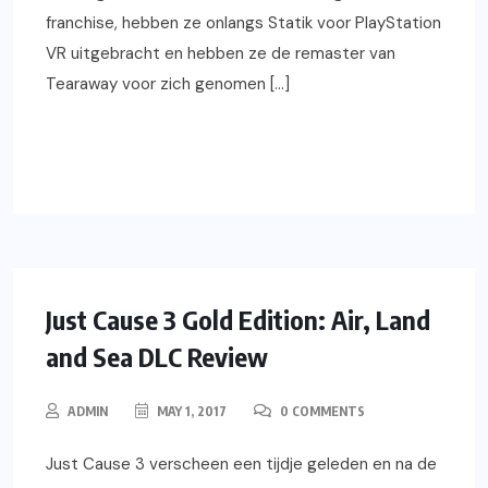
franchise, hebben ze onlangs Statik voor PlayStation
VR uitgebracht en hebben ze de remaster van
Tearaway voor zich genomen […]
READ MORE
XBOX ONE
REVIEWS
GAMING
PS4
PC
Just Cause 3 Gold Edition: Air, Land
and Sea DLC Review
ADMIN
MAY 1, 2017
0 COMMENTS
Just Cause 3 verscheen een tijdje geleden en na de