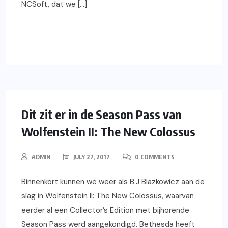
NCSoft, dat we […]
READ MORE
XBOX ONE
GAMING
NIEUWS
PS4
PC
Dit zit er in de Season Pass van
Wolfenstein II: The New Colossus
ADMIN
JULY 27, 2017
0 COMMENTS
Binnenkort kunnen we weer als B.J Blazkowicz aan de
slag in Wolfenstein II: The New Colossus, waarvan
eerder al een Collector’s Edition met bijhorende
Season Pass werd aangekondigd. Bethesda heeft