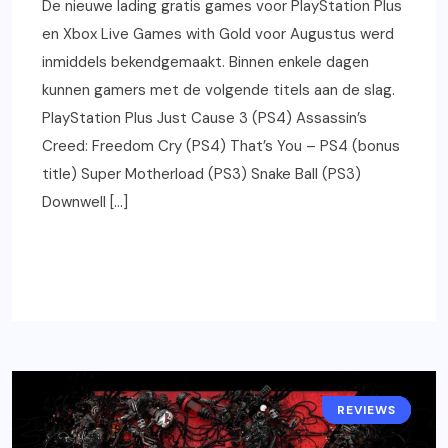
De nieuwe lading gratis games voor PlayStation Plus
en Xbox Live Games with Gold voor Augustus werd
inmiddels bekendgemaakt. Binnen enkele dagen
kunnen gamers met de volgende titels aan de slag.
PlayStation Plus Just Cause 3 (PS4) Assassin’s
Creed: Freedom Cry (PS4) That’s You – PS4 (bonus
title) Super Motherload (PS3) Snake Ball (PS3)
Downwell […]
READ MORE
REVIEWS
GAMING
PS4
PC