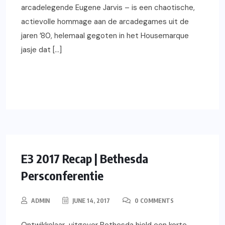
arcadelegende Eugene Jarvis – is een chaotische,
actievolle hommage aan de arcadegames uit de
jaren ’80, helemaal gegoten in het Housemarque
jasje dat […]
READ MORE
XBOX ONE
GAMING
NIEUWS
VIDEOS
PS4
PC
E3 2017 Recap | Bethesda
Persconferentie
ADMIN
JUNE 14, 2017
0 COMMENTS