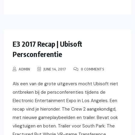
XBOX ONE
GAMING
SWITCH
NIEUWS
PS4
PC
E3 2017 Recap | Ubisoft
Persconferentie
ADMIN
JUNE 14, 2017
0 COMMENTS
Als een van de grote uitgevers mocht Ubisoft niet
ontbreken bij de persconferenties tijdens de
Electronic Entertainment Expo in Los Angeles. Een
recap vind je hieronder. The Crew 2 aangekondigd,
met nieuwe gameplaybeelden en trailer. Bevat ook
vliegtuigen en boten. Trailer voor South Park: The
Fractured But Whole VR-game Transference