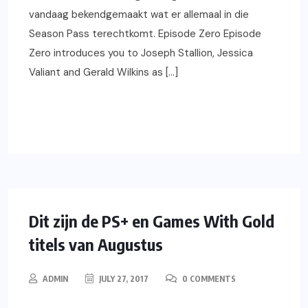
vandaag bekendgemaakt wat er allemaal in die
Season Pass terechtkomt. Episode Zero Episode
Zero introduces you to Joseph Stallion, Jessica
Valiant and Gerald Wilkins as […]
READ MORE
PLAYSTATION
GAMING
NIEUWS
XBOX
Dit zijn de PS+ en Games With Gold
titels van Augustus
ADMIN
JULY 27, 2017
0 COMMENTS