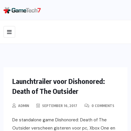
XBOX ONE
GAMING
NIEUWS
VIDEOS
PS4
Launchtrailer voor Dishonored:
Death of The Outsider
ADMIN
SEPTEMBER 16, 2017
0 COMMENTS
De standalone game Dishonored: Death of The
Outsider verscheen gisteren voor pc, Xbox One en