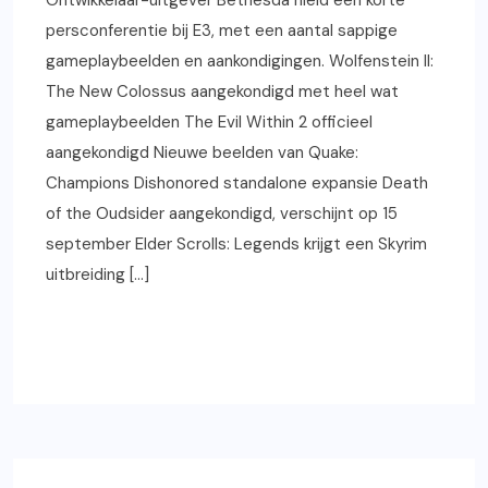
Ontwikkelaar-uitgever Bethesda hield een korte
persconferentie bij E3, met een aantal sappige
gameplaybeelden en aankondigingen. Wolfenstein II:
The New Colossus aangekondigd met heel wat
gameplaybeelden The Evil Within 2 officieel
aangekondigd Nieuwe beelden van Quake:
Champions Dishonored standalone expansie Death
of the Oudsider aangekondigd, verschijnt op 15
september Elder Scrolls: Legends krijgt een Skyrim
uitbreiding […]
READ MORE