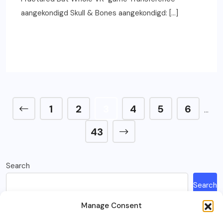
aangekondigd Skull & Bones aangekondigd: […]
READ MORE
1
2
3
4
5
6
…
43
Search
Search
Manage Consent