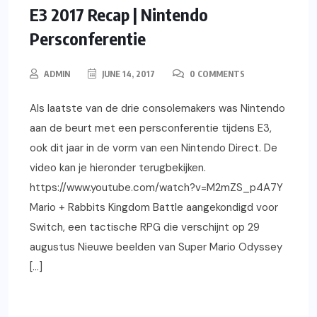
GAMING
NIEUWS
E3 2017 Recap | Nintendo
Persconferentie
ADMIN
JUNE 14, 2017
0 COMMENTS
Als laatste van de drie consolemakers was Nintendo
aan de beurt met een persconferentie tijdens E3,
ook dit jaar in de vorm van een Nintendo Direct. De
video kan je hieronder terugbekijken.
https://www.youtube.com/watch?v=M2mZS_p4A7Y
Mario + Rabbits Kingdom Battle aangekondigd voor
Switch, een tactische RPG die verschijnt op 29
augustus Nieuwe beelden van Super Mario Odyssey
[…]
READ MORE