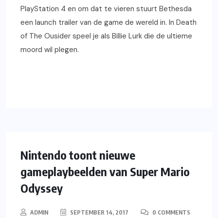
PlayStation 4 en om dat te vieren stuurt Bethesda
een launch trailer van de game de wereld in. In Death
of The Ousider speel je als Billie Lurk die de ultieme
moord wil plegen.
READ MORE
NINTENDO
GAMING
SWITCH
NIEUWS
Nintendo toont nieuwe
gameplaybeelden van Super Mario
Odyssey
ADMIN
SEPTEMBER 14, 2017
0 COMMENTS