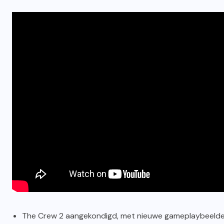
The Crew 2 aangekondigd, met nieuwe gameplaybeelden e