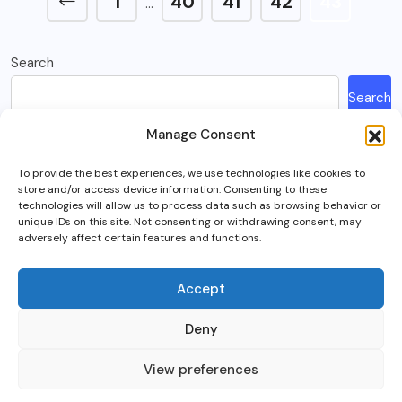
1
40
41
42
43
…
Search
Search
Manage Consent
Recent Posts
To provide the best experiences, we use technologies like cookies to
store and/or access device information. Consenting to these
How Much Is A Sega Dreamcast Worth In 2023?
technologies will allow us to process data such as browsing behavior or
unique IDs on this site. Not consenting or withdrawing consent, may
Here’s What Happened To Team Fortress 2, Explained
adversely affect certain features and functions.
Can You Play Crab Game on Xbox, PlayStation Or Mobile?
What Is Intel Optane And Is It Still Worth Using Today?
Accept
5 Best RTS (Real Time Strategy) Games In VR
Deny
View preferences