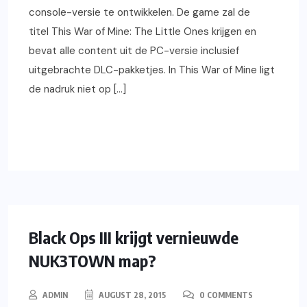
console-versie te ontwikkelen. De game zal de
titel This War of Mine: The Little Ones krijgen en
bevat alle content uit de PC-versie inclusief
uitgebrachte DLC-pakketjes. In This War of Mine ligt
de nadruk niet op […]
READ MORE
PLAYSTATION
GAMING
NIEUWS
XBOX
PC
Black Ops III krijgt vernieuwde
NUK3TOWN map?
ADMIN
AUGUST 28, 2015
0 COMMENTS