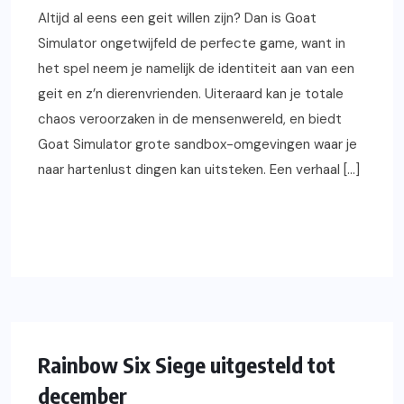
Altijd al eens een geit willen zijn? Dan is Goat
Simulator ongetwijfeld de perfecte game, want in
het spel neem je namelijk de identiteit aan van een
geit en z’n dierenvrienden. Uiteraard kan je totale
chaos veroorzaken in de mensenwereld, en biedt
Goat Simulator grote sandbox-omgevingen waar je
naar hartenlust dingen kan uitsteken. Een verhaal […]
READ MORE
XBOX ONE
GAMING
NIEUWS
PS4
PC
Rainbow Six Siege uitgesteld tot
december