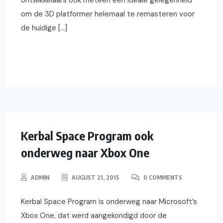
ontwikkelaars ook meteen een ideale gelegenheid
om de 3D platformer helemaal te remasteren voor
de huidige […]
READ MORE
XBOX ONE
GAMING
NIEUWS
Kerbal Space Program ook
onderweg naar Xbox One
ADMIN
AUGUST 21, 2015
0 COMMENTS
Kerbal Space Program is onderweg naar Microsoft’s
Xbox One, dat werd aangekondigd door de