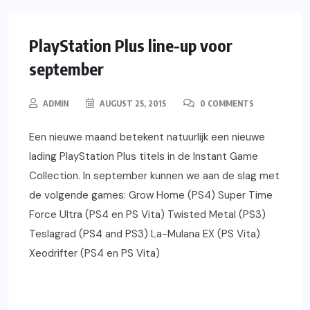
PLAYSTATION
GAMING
NIEUWS
PlayStation Plus line-up voor
september
ADMIN
AUGUST 25, 2015
0 COMMENTS
Een nieuwe maand betekent natuurlijk een nieuwe
lading PlayStation Plus titels in de Instant Game
Collection. In september kunnen we aan de slag met
de volgende games: Grow Home (PS4) Super Time
Force Ultra (PS4 en PS Vita) Twisted Metal (PS3)
Teslagrad (PS4 and PS3) La-Mulana EX (PS Vita)
Xeodrifter (PS4 en PS Vita)
READ MORE