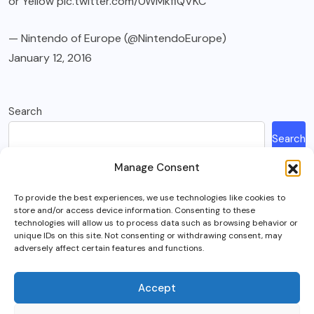
or Yellow
pic.twitter.com/0WMkfiQVKC
— Nintendo of Europe (@NintendoEurope)
January 12, 2016
Search
Search
Manage Consent
Recent Posts
To provide the best experiences, we use technologies like cookies to
store and/or access device information. Consenting to these
How Much Is A Sega Dreamcast Worth In 2023?
technologies will allow us to process data such as browsing behavior or
unique IDs on this site. Not consenting or withdrawing consent, may
Here’s What Happened To Team Fortress 2, Explained
adversely affect certain features and functions.
Can You Play Crab Game on Xbox, PlayStation Or Mobile?
What Is Intel Optane And Is It Still Worth Using Today?
Accept
5 Best RTS (Real Time Strategy) Games In VR